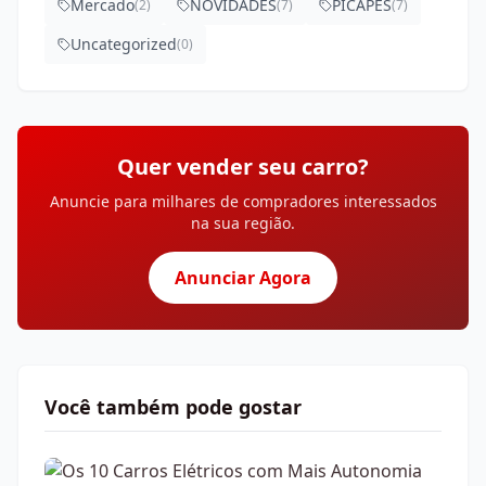
Mercado
NOVIDADES
PICAPES
(
2
)
(
7
)
(
7
)
Uncategorized
(
0
)
Quer vender seu carro?
Anuncie para milhares de compradores interessados
na sua região.
Anunciar Agora
Você também pode gostar