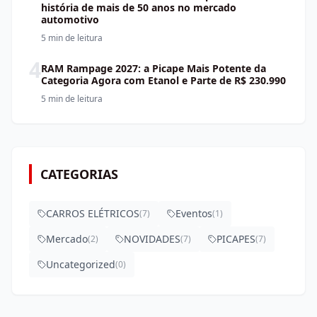
história de mais de 50 anos no mercado
automotivo
5 min
de leitura
4
RAM Rampage 2027: a Picape Mais Potente da
Categoria Agora com Etanol e Parte de R$ 230.990
5 min
de leitura
CATEGORIAS
CARROS ELÉTRICOS
Eventos
(
7
)
(
1
)
Mercado
NOVIDADES
PICAPES
(
2
)
(
7
)
(
7
)
Uncategorized
(
0
)