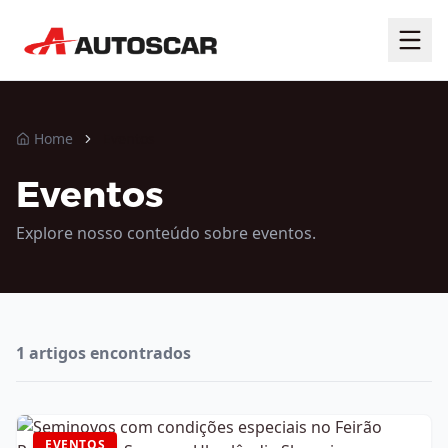
Home
Eventos
Eventos
Explore nosso conteúdo sobre
eventos
.
1
artigos encontrados
EVENTOS