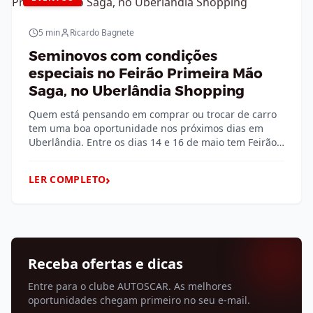
5 min
Ricardo Bagnete
Seminovos com condições
especiais no Feirão Primeira Mão
Saga, no Uberlândia Shopping
Quem está pensando em comprar ou trocar de carro
tem uma boa oportunidade nos próximos dias em
Uberlândia. Entre os dias 14 e 16 de maio tem Feirão
da Primeira Mão Saga no Uberlândia Shopping,
reunindo dezenas de veículos seminovos com
›
LER COMPLETO
condições especiais de negociação. O carro usado do
cliente entra na negociação com supervalorização
[&hellip;]
Receba ofertas e dicas
Entre para o clube AUTOSCAR. As melhores
oportunidades chegam primeiro no seu e-mail.